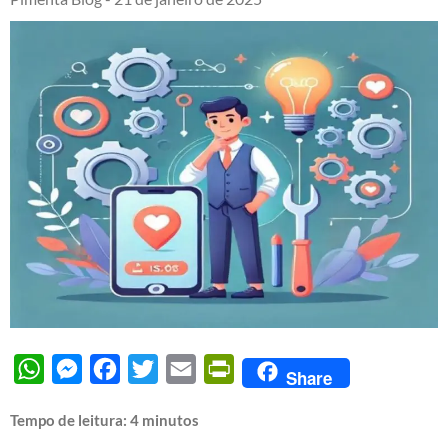
WhatsApp
Messenger
Facebook
Twitter
Email
PrintFriendly
Share
Tempo de leitura:
4
minutos