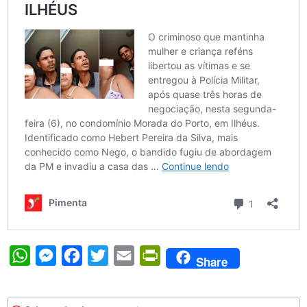
WhatsApp
Messenger
Facebook
Twitter
Email
PrintFriendly
Share