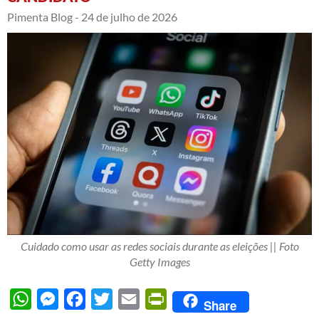
Pimenta Blog -
24 de julho de 2026
Cuidado como usar as redes sociais durante as eleições || Foto
Getty Images
WhatsApp
Messenger
Facebook
Twitter
Email
PrintFriendly
Share