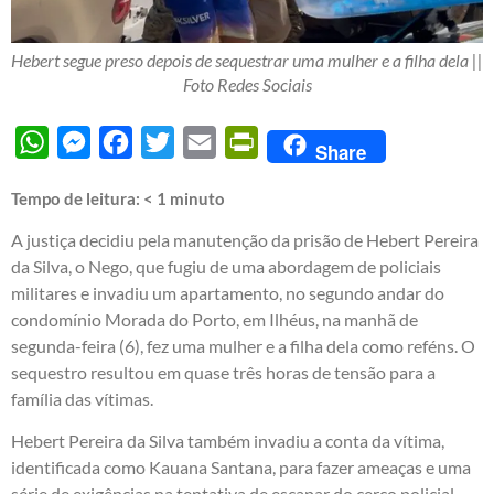
Hebert segue preso depois de sequestrar uma mulher e a filha dela ||
Foto Redes Sociais
WhatsApp
Messenger
Facebook
Twitter
Email
PrintFriendly
Share
Tempo de leitura:
< 1
minuto
A justiça decidiu pela manutenção da prisão de Hebert Pereira
da Silva, o Nego, que fugiu de uma abordagem de policiais
militares e invadiu um apartamento, no segundo andar do
condomínio Morada do Porto, em Ilhéus, na manhã de
segunda-feira (6), fez uma mulher e a filha dela como reféns. O
sequestro resultou em quase três horas de tensão para a
família das vítimas.
Hebert Pereira da Silva também invadiu a conta da vítima,
identificada como Kauana Santana, para fazer ameaças e uma
série de exigências na tentativa de escapar do cerco policial.