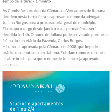
Tempo de leitura:
< 1
minuto
As Comissões técnicas da Câmara de Vereadores de Itabuna
decidem nesta terça-feira se aprovam o nome da advogada
Juliana Burgos para a procuradoria-geral do município.
Ela ocupa o cargo desde janeiro e sua permanência será
decidida às 14h. O nome de Juliana pode ser vetado porque ela
é filha do secretário da Fazenda, Carlos Burgos.
Há uma lei, aprovada pela Câmara em 2008, que impede a
prática de nepotismo em Itabuna. Existiam rumores de que a
lei abre brecha para que o nome de Juliana seja aprovado.
Leia mais