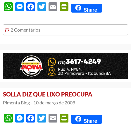
WhatsApp
Messenger
Facebook
Twitter
Email
PrintFriendly
Share
2 Comentários
SOLLA DIZ QUE LIXO PREOCUPA
Pimenta Blog -
10 de março de 2009
WhatsApp
Messenger
Facebook
Twitter
Email
PrintFriendly
Share