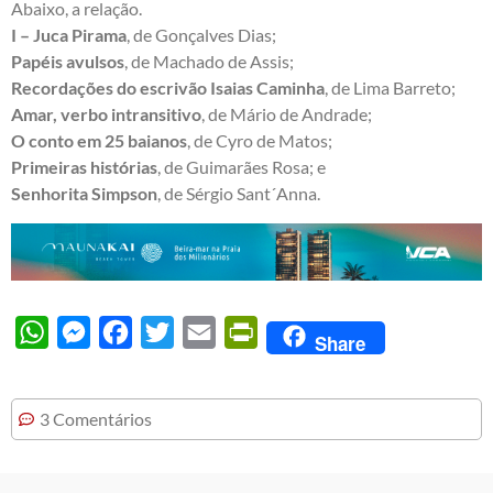
Abaixo, a relação.
I – Juca Pirama
, de Gonçalves Dias;
Papéis avulsos
, de Machado de Assis;
Recordações do escrivão Isaias Caminha
, de Lima Barreto;
Amar, verbo intransitivo
, de Mário de Andrade;
O conto em 25 baianos
, de Cyro de Matos;
Primeiras histórias
, de Guimarães Rosa; e
Senhorita Simpson
, de Sérgio Sant´Anna.
WhatsApp
Messenger
Facebook
Twitter
Email
PrintFriendly
Share
3 Comentários