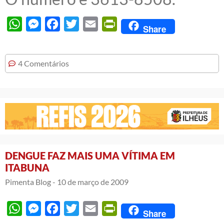
WhatsApp
Messenger
Facebook
Twitter
Email
PrintFriendly
Share
4 Comentários
DENGUE FAZ MAIS UMA VÍTIMA EM
ITABUNA
Pimenta Blog -
10 de março de 2009
WhatsApp
Messenger
Facebook
Twitter
Email
PrintFriendly
Share