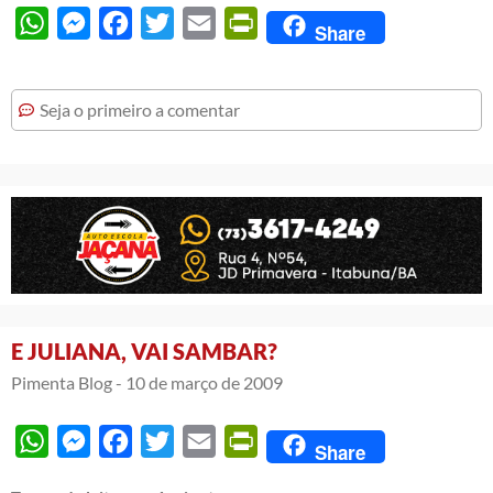
WhatsApp
Messenger
Facebook
Twitter
Email
PrintFriendly
Share
Seja o primeiro a comentar
E JULIANA, VAI SAMBAR?
Pimenta Blog -
10 de março de 2009
WhatsApp
Messenger
Facebook
Twitter
Email
PrintFriendly
Share