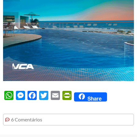
WhatsApp
Messenger
Facebook
Twitter
Email
PrintFriendly
Share
6 Comentários