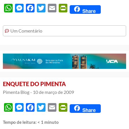
WhatsApp
Messenger
Facebook
Twitter
Email
PrintFriendly
Share
Um Comentário
ENQUETE DO PIMENTA
Pimenta Blog -
10 de março de 2009
WhatsApp
Messenger
Facebook
Twitter
Email
PrintFriendly
Share
Tempo de leitura:
< 1
minuto