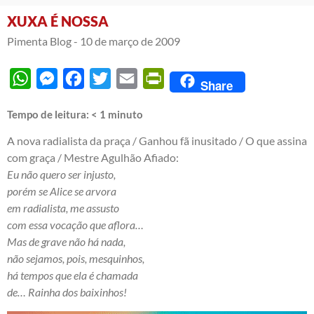
XUXA É NOSSA
Pimenta Blog -
10 de março de 2009
WhatsApp
Messenger
Facebook
Twitter
Email
PrintFriendly
Share
Tempo de leitura:
< 1
minuto
A nova radialista da praça / Ganhou fã inusitado / O que assina
com graça / Mestre Agulhão Afiado:
Eu não quero ser injusto,
porém se Alice se arvora
em radialista, me assusto
com essa vocação que aflora…
Mas de grave não há nada,
não sejamos, pois, mesquinhos,
há tempos que ela é chamada
de… Rainha dos baixinhos!