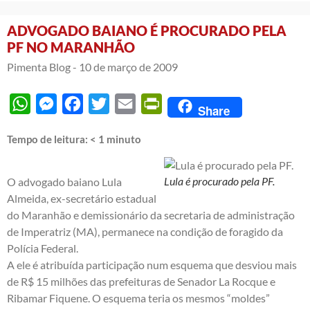
ADVOGADO BAIANO É PROCURADO PELA
PF NO MARANHÃO
Pimenta Blog -
10 de março de 2009
WhatsApp
Messenger
Facebook
Twitter
Email
PrintFriendly
Share
Tempo de leitura:
< 1
minuto
Lula é procurado pela PF.
O advogado baiano Lula
Almeida, ex-secretário estadual
do Maranhão e demissionário da secretaria de administração
de Imperatriz (MA), permanece na condição de foragido da
Polícia Federal.
A ele é atribuída participação num esquema que desviou mais
de R$ 15 milhões das prefeituras de Senador La Rocque e
Ribamar Fiquene. O esquema teria os mesmos “moldes”