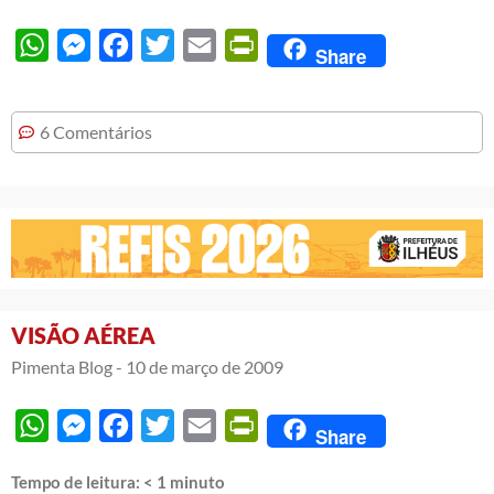
WhatsApp
Messenger
Facebook
Twitter
Email
PrintFriendly
Share
6 Comentários
VISÃO AÉREA
Pimenta Blog -
10 de março de 2009
WhatsApp
Messenger
Facebook
Twitter
Email
PrintFriendly
Share
Tempo de leitura:
< 1
minuto