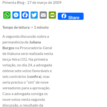
Pimenta Blog -
27 de março de 2009
WhatsApp
Messenger
Facebook
Twitter
Email
PrintFriendly
Share
Tempo de leitura:
< 1
minuto
A segunda discussão sobre a
permanência de
Juliana
Burgos
na Procuradoria-Geral
de Itabuna será realizada nesta
terça-feira (31). Na primeira
votação, no dia 24, a advogada
obteve sete votos favoráveis e
seis contrários (
confira
), mas
seria preciso o “sim” de nove
vereadores para a aprovação.
Caso a advogada consiga os
nove votos nesta segunda
discussão, o resultado da