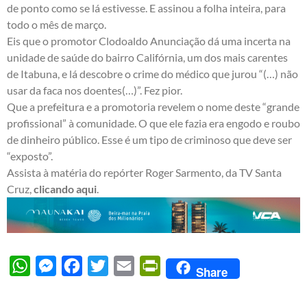
de ponto como se lá estivesse. E assinou a folha inteira, para
todo o mês de março.
Eis que o promotor Clodoaldo Anunciação dá uma incerta na
unidade de saúde do bairro Califórnia, um dos mais carentes
de Itabuna, e lá descobre o crime do médico que jurou “(…) não
usar da faca nos doentes(…)”. Fez pior.
Que a prefeitura e a promotoria revelem o nome deste “grande
profissional” à comunidade. O que ele fazia era engodo e roubo
de dinheiro público. Esse é um tipo de criminoso que deve ser
“exposto”.
Assista à matéria do repórter Roger Sarmento, da TV Santa
Cruz,
clicando aqui
.
WhatsApp
Messenger
Facebook
Twitter
Email
PrintFriendly
Share