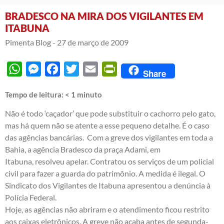
BRADESCO NA MIRA DOS VIGILANTES EM
ITABUNA
Pimenta Blog -
27 de março de 2009
WhatsApp
Messenger
Facebook
Twitter
Email
PrintFriendly
Share
Tempo de leitura:
< 1
minuto
Não é todo ‘caçador’ que pode substituir o cachorro pelo gato,
mas há quem não se atente a esse pequeno detalhe. É o caso
das agências bancárias. Com a greve dos vigilantes em toda a
Bahia, a agência Bradesco da praça Adami, em
Itabuna, resolveu apelar. Contratou os serviços de um policial
civil para fazer a guarda do patrimônio. A medida é ilegal. O
Sindicato dos Vigilantes de Itabuna apresentou a denúncia à
Polícia Federal.
Hoje, as agências não abriram e o atendimento ficou restrito
aos caixas eletrônicos. A greve não acaba antes de segunda-