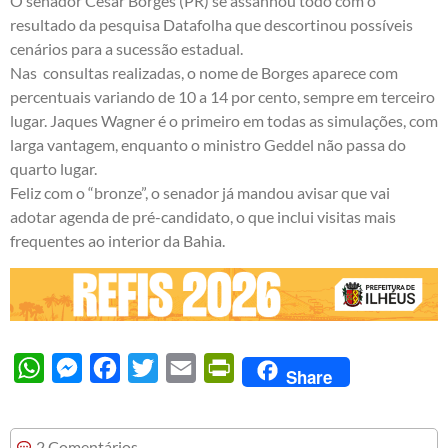
O senador César Borges (PR) se assanhou todo com o
resultado da pesquisa Datafolha que descortinou possíveis
cenários para a sucessão estadual.
Nas consultas realizadas, o nome de Borges aparece com
percentuais variando de 10 a 14 por cento, sempre em terceiro
lugar. Jaques Wagner é o primeiro em todas as simulações, com
larga vantagem, enquanto o ministro Geddel não passa do
quarto lugar.
Feliz com o “bronze”, o senador já mandou avisar que vai
adotar agenda de pré-candidato, o que inclui visitas mais
frequentes ao interior da Bahia.
WhatsApp
Messenger
Facebook
Twitter
Email
PrintFriendly
Share
2 Comentários