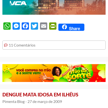
WhatsApp
Messenger
Facebook
Twitter
Email
PrintFriendly
Share
11 Comentários
DENGUE MATA IDOSA EM ILHÉUS
Pimenta Blog -
27 de março de 2009