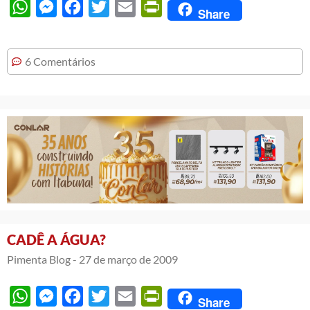
WhatsApp
Messenger
Facebook
Twitter
Email
PrintFriendly
Share
6 Comentários
CADÊ A ÁGUA?
Pimenta Blog -
27 de março de 2009
WhatsApp
Messenger
Facebook
Twitter
Email
PrintFriendly
Share