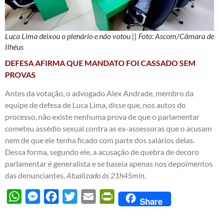
Luca Lima deixou o plenário e não votou || Foto: Ascom/Câmara de
Ilhéus
DEFESA AFIRMA QUE MANDATO FOI CASSADO SEM
PROVAS
Antes da votação, o advogado Alex Andrade, membro da
equipe de defesa de Luca Lima, disse que, nos autos do
processo, não existe nenhuma prova de que o parlamentar
cometeu assédio sexual contra as ex-assessoras que o acusam
nem de que ele tenha ficado com parte dos salários delas.
Dessa forma, segundo ele, a acusação de quebra de decoro
parlamentar é generalista e se baseia apenas nos depoimentos
das denunciantes.
Atualizado às 21h45min
.
WhatsApp
Messenger
Facebook
Twitter
Email
PrintFriendly
Share