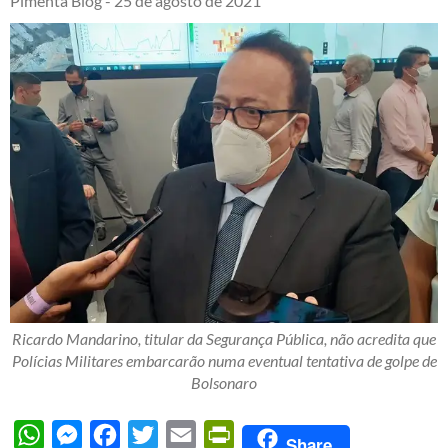
Pimenta Blog -
25 de agosto de 2021
Ricardo Mandarino, titular da Segurança Pública, não acredita que
Polícias Militares embarcarão numa eventual tentativa de golpe de
Bolsonaro
WhatsApp
Messenger
Facebook
Twitter
Email
PrintFriendly
Share