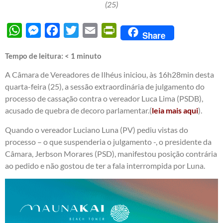
(25)
WhatsApp
Messenger
Facebook
Twitter
Email
PrintFriendly
Share
Tempo de leitura:
< 1
minuto
A Câmara de Vereadores de Ilhéus iniciou, às 16h28min desta
quarta-feira (25), a sessão extraordinária de julgamento do
processo de cassação contra o vereador Luca Lima (PSDB),
acusado de quebra de decoro parlamentar.(
leia mais aqui
).
Quando o vereador Luciano Luna (PV) pediu vistas do
processo – o que suspenderia o julgamento -, o presidente da
Câmara, Jerbson Morares (PSD), manifestou posição contrária
ao pedido e não gostou de ter a fala interrompida por Luna.