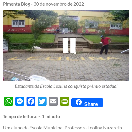
Pimenta Blog -
30 de novembro de 2022
Estudante da Escola Leolina conquista prêmio estadual
WhatsApp
Messenger
Facebook
Twitter
Email
PrintFriendly
Share
Tempo de leitura:
< 1
minuto
Um aluno da Escola Municipal Professora Leolina Nazareth