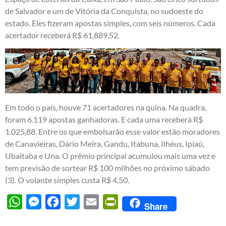
de Salvador e um de Vitória da Conquista, no sudoeste do
estado. Eles fizeram apostas simples, com seis números. Cada
acertador receberá R$ 61.889,52.
Em todo o país, houve 71 acertadores na quina. Na quadra,
foram 6.119 apostas ganhadoras. E cada uma receberá R$
1.025,88. Entre os que embolsarão esse valor estão moradores
de Canavieiras, Dário Meira, Gandu, Itabuna, Ilhéus, Ipiaú,
Ubaitaba e Una. O prêmio principal acumulou mais uma vez e
tem previsão de sortear R$ 100 milhões no próximo sábado
(3). O volante simples custa R$ 4,50.
WhatsApp
Messenger
Facebook
Twitter
Email
PrintFriendly
Share