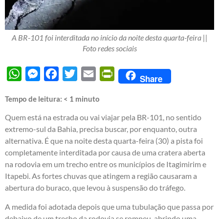
A BR-101 foi interditada no início da noite desta quarta-feira ||
Foto redes sociais
WhatsApp
Messenger
Facebook
Twitter
Email
PrintFriendly
Share
Tempo de leitura:
< 1
minuto
Quem está na estrada ou vai viajar pela BR-101, no sentido
extremo-sul da Bahia, precisa buscar, por enquanto, outra
alternativa. É que na noite desta quarta-feira (30) a pista foi
completamente interditada por causa de uma cratera aberta
na rodovia em um trecho entre os municípios de Itagimirim e
Itapebi. As fortes chuvas que atingem a região causaram a
abertura do buraco, que levou à suspensão do tráfego.
A medida foi adotada depois que uma tubulação que passa por
debaixo de um trecho da rodovia se rompeu, abrindo uma