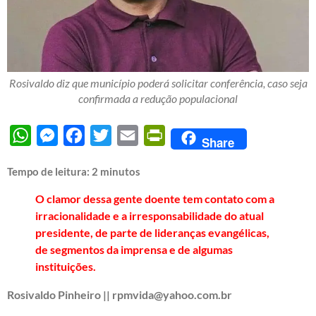
Rosivaldo diz que município poderá solicitar conferência, caso seja
confirmada a redução populacional
WhatsApp
Messenger
Facebook
Twitter
Email
PrintFriendly
Share
Tempo de leitura:
2
minutos
O clamor dessa gente doente tem contato com a
irracionalidade e a irresponsabilidade do atual
presidente, de parte de lideranças evangélicas,
de segmentos da imprensa e de algumas
instituições.
Rosivaldo Pinheiro || rpmvida@yahoo.com.br