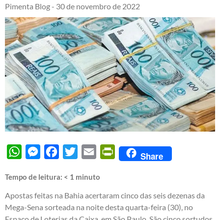
Pimenta Blog -
30 de novembro de 2022
WhatsApp
Messenger
Facebook
Twitter
Email
PrintFriendly
Share
Tempo de leitura:
< 1
minuto
Apostas feitas na Bahia acertaram cinco das seis dezenas da
Mega-Sena sorteada na noite desta quarta-feira (30), no
Espaço de Loterias da Caixa, em São Paulo. São cinco sortudos