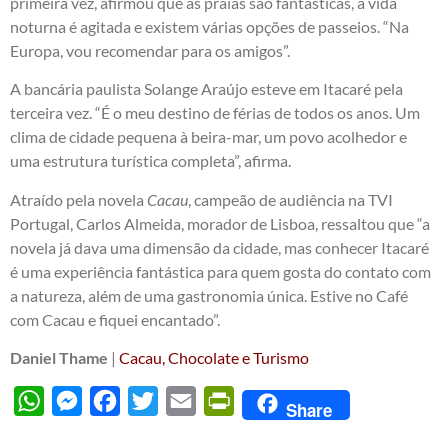
primeira vez, afirmou que as praias são fantásticas, a vida
noturna é agitada e existem várias opções de passeios. “Na
Europa, vou recomendar para os amigos”.
A bancária paulista Solange Araújo esteve em Itacaré pela
terceira vez. “É o meu destino de férias de todos os anos. Um
clima de cidade pequena à beira-mar, um povo acolhedor e
uma estrutura turística completa”, afirma.
Atraído pela novela
Cacau
, campeão de audiência na TVI
Portugal, Carlos Almeida, morador de Lisboa, ressaltou que “a
novela já dava uma dimensão da cidade, mas conhecer Itacaré
é uma experiência fantástica para quem gosta do contato com
a natureza, além de uma gastronomia única. Estive no Café
com Cacau e fiquei encantado”.
Daniel Thame
|
Cacau, Chocolate e Turismo
WhatsApp
Messenger
Facebook
Twitter
Email
PrintFriendly
Share