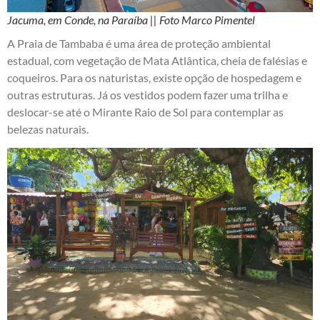
Jacuma, em Conde, na Paraíba || Foto Marco Pimentel
A Praia de Tambaba é uma área de proteção ambiental
estadual, com vegetação de Mata Atlântica, cheia de falésias e
coqueiros. Para os naturistas, existe opção de hospedagem e
outras estruturas. Já os vestidos podem fazer uma trilha e
deslocar-se até o Mirante Raio de Sol para contemplar as
belezas naturais.