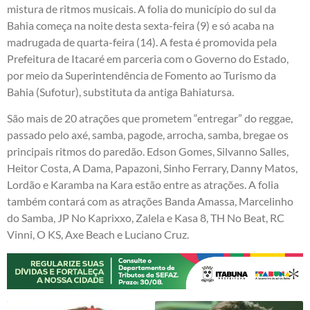
mistura de ritmos musicais. A folia do município do sul da
Bahia começa na noite desta sexta-feira (9) e só acaba na
madrugada de quarta-feira (14). A festa é promovida pela
Prefeitura de Itacaré em parceria com o Governo do Estado,
por meio da Superintendência de Fomento ao Turismo da
Bahia (Sufotur), substituta da antiga Bahiatursa.
São mais de 20 atrações que prometem “entregar” do reggae,
passado pelo axé, samba, pagode, arrocha, samba, bregae os
principais ritmos do paredão. Edson Gomes, Silvanno Salles,
Heitor Costa, A Dama, Papazoni, Sinho Ferrary, Danny Matos,
Lordão e Karamba na Kara estão entre as atrações. A folia
também contará com as atrações Banda Amassa, Marcelinho
do Samba, JP No Kaprixxo, Zalela e Kasa 8, TH No Beat, RC
Vinni, O KS, Axe Beach e Luciano Cruz.