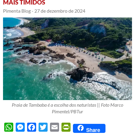
MAIS TÍMIDOS
Pimenta Blog -
27 de dezembro de 2024
Praia de Tambaba é a escolha dos naturistas || Foto Marco
Pimentel/PBTur
WhatsApp
Messenger
Facebook
Twitter
Email
PrintFriendly
Share