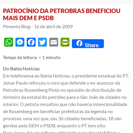
PATROCÍNIO DA PETROBRAS BENEFICIOU
MAIS DEM E PSDB
Pimenta Blog -
16 de abril de 2009
WhatsApp
Messenger
Facebook
Twitter
Email
PrintFriendly
Share
Tempo de leitura:
< 1
minuto
Do Bahia Notícias
Em telefonema ao Bahia Notícias, o presidente estadual do PT,
Jonas Paulo reforçou o coro que defende o ex-assessor da
Petrobras Rosemberg Pinto no episódio de distribuição de
dinheiro da estatal do petróleo para o São João de cidades no
interior. O petista ressaltou que não haveria intencionalidade
de Rosemberg em beneficiar prefeituras da legenda no
processo, uma vez que, das 36 cidades beneficiadas, 18 são
geridas pelo DEM e PSDB, enquanto o PT tem oito.
Para Jonas, há um esforço articulado para desestabilizar a