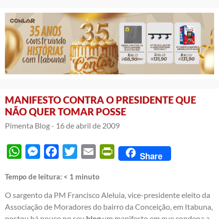
MANIFESTO CONTRA O PRESIDENTE QUE
NÃO QUER TOMAR POSSE
Pimenta Blog -
16 de abril de 2009
WhatsApp
Messenger
Facebook
Twitter
Email
PrintFriendly
Share
Tempo de leitura:
< 1
minuto
O sargento da PM Francisco Aleluia, vice-presidente eleito da
Associação de Moradores do bairro da Conceição, em Itabuna,
postou há pouco no seu
blog
um manifesto em que condena a