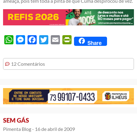
ameaça, pois tem toda a pinta de que Cuma despirocou de vez.
WhatsApp
Messenger
Facebook
Twitter
Email
PrintFriendly
Share
12 Comentários
SEM GÁS
Pimenta Blog -
16 de abril de 2009