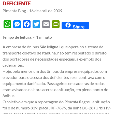
DEFICIENTE
Pimenta Blog -
16 de abril de 2009
WhatsApp
Messenger
Facebook
Twitter
Email
PrintFriendly
Share
Tempo de leitura:
< 1
minuto
A empresa de ônibus
São Miguel
, que opera no sistema de
transporte coletivo de Itabuna, não tem respeitado o direito
dos portadores de necessidades especiais, a exemplo dos
cadeirantes.
Hoje, pelo menos um dos ônibus da empresa equipados com
elevador para o acesso dos deficientes se encontrava com o
equipamento danificado. Passageiros em cadeiras de rodas
eram avisados na hora acerca da situação, em pleno ponto de
ônibus.
O coletivo em que a reportagem do
Pimenta
flagrou a situação
foi o de número 839, placa JRF-7879, da linha BC-28 (Urbis IV-
Praça José Bastos). Neste veículo, o circuito do mecanismo de