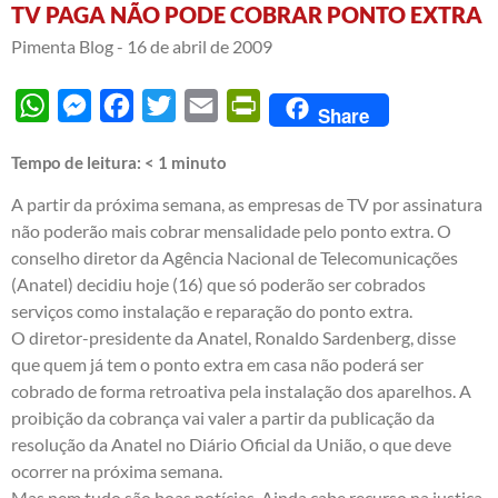
TV PAGA NÃO PODE COBRAR PONTO EXTRA
Pimenta Blog -
16 de abril de 2009
WhatsApp
Messenger
Facebook
Twitter
Email
PrintFriendly
Share
Tempo de leitura:
< 1
minuto
A partir da próxima semana, as empresas de TV por assinatura
não poderão mais cobrar mensalidade pelo ponto extra. O
conselho diretor da Agência Nacional de Telecomunicações
(Anatel) decidiu hoje (16) que só poderão ser cobrados
serviços como instalação e reparação do ponto extra.
O diretor-presidente da Anatel, Ronaldo Sardenberg, disse
que quem já tem o ponto extra em casa não poderá ser
cobrado de forma retroativa pela instalação dos aparelhos. A
proibição da cobrança vai valer a partir da publicação da
resolução da Anatel no Diário Oficial da União, o que deve
ocorrer na próxima semana.
Mas nem tudo são boas notícias. Ainda cabe recurso na justiça