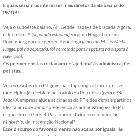
E quais seriam os interesses mais diretos da ala baiana do
PMDB?
Veja o sudoeste baiano. Ali, Geddel nadava de braçada. Agora,
é diferente. A
(deputada estadual)
Virgínia Hagge bate em
Rosemberg porque perdeu Itapetinga
(o peemedebista Michel
Hagge, pai da deputada, foi derrotado por um petista na disputa à
reeleição)
.
Os peemedebistas reclamam de ‘ajudinha’ às administrações
petistas…
Veja só. Antes de o PT governar Itapetinga e Itororó, esses
municípios já recebiam patrocínio da Petrobras
(para o São
João)
. A empresa ajuda as cidades do PT e dos demais partidos.
Eles falam que damos preferência às administrações do PT,
esquecem de Geddel. Para onde está indo o dinheiro
(do
Ministério)
da Integração Nacional?
Esse discurso do favorecimento não acaba por igualar às