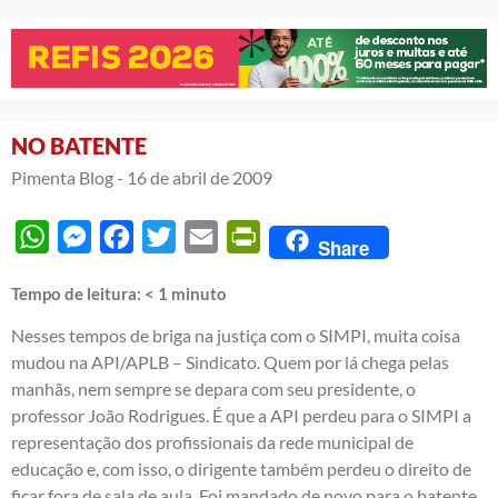
NO BATENTE
Pimenta Blog -
16 de abril de 2009
WhatsApp
Messenger
Facebook
Twitter
Email
PrintFriendly
Share
Tempo de leitura:
< 1
minuto
Nesses tempos de briga na justiça com o SIMPI, muita coisa
mudou na API/APLB – Sindicato. Quem por lá chega pelas
manhãs, nem sempre se depara com seu presidente, o
professor João Rodrigues. É que a API perdeu para o SIMPI a
representação dos profissionais da rede municipal de
educação e, com isso, o dirigente também perdeu o direito de
ficar fora de sala de aula. Foi mandado de novo para o batente.