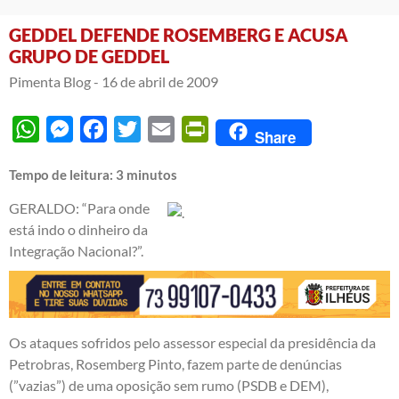
GEDDEL DEFENDE ROSEMBERG E ACUSA
GRUPO DE GEDDEL
Pimenta Blog -
16 de abril de 2009
WhatsApp
Messenger
Facebook
Twitter
Email
PrintFriendly
Share
Tempo de leitura:
3
minutos
GERALDO: “Para onde
está indo o dinheiro da
Integração Nacional?”.
Os ataques sofridos pelo assessor especial da presidência da
Petrobras, Rosemberg Pinto, fazem parte de denúncias
(”vazias”) de uma oposição sem rumo (PSDB e DEM),