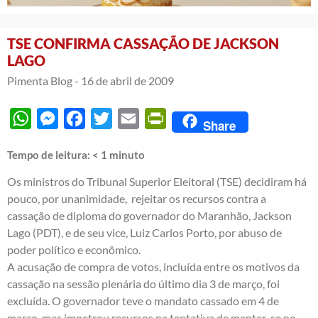
TSE CONFIRMA CASSAÇÃO DE JACKSON
LAGO
Pimenta Blog -
16 de abril de 2009
WhatsApp
Messenger
Facebook
Twitter
Email
PrintFriendly
Share
Tempo de leitura:
< 1
minuto
Os ministros do Tribunal Superior Eleitoral (TSE) decidiram há
pouco, por unanimidade, rejeitar os recursos contra a
cassação de diploma do governador do Maranhão, Jackson
Lago (PDT), e de seu vice, Luiz Carlos Porto, por abuso de
poder político e econômico.
A acusação de compra de votos, incluída entre os motivos da
cassação na sessão plenária do último dia 3 de março, foi
excluída. O governador teve o mandato cassado em 4 de
março, mas impetrou recursos na tentativa de manter-se no